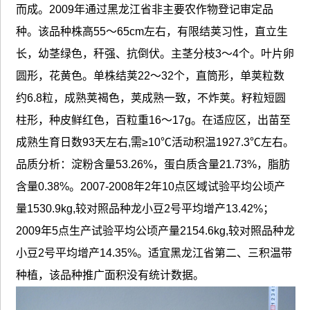
而成。2009年通过黑龙江省非主要农作物登记审定品
种。该品种株高55～65cm左右，有限结荚习性，直立生
长，幼茎绿色，秆强、抗倒伏。主茎分枝3～4个。叶片卵
圆形，花黄色。单株结荚22～32个，直筒形，单荚粒数
约6.8粒，成熟荚褐色，荚成熟一致，不炸荚。籽粒短圆
柱形，种皮鲜红色，百粒重16～17g。在适应区，出苗至
成熟生育日数93天左右,需≥10℃活动积温1927.3℃左右。
品质分析：淀粉含量53.26%，蛋白质含量21.73%，脂肪
含量0.38%。2007-2008年2年10点区域试验平均公顷产
量1530.9kg,较对照品种龙小豆2号平均增产13.42%；
2009年5点生产试验平均公顷产量2154.6kg,较对照品种龙
小豆2号平均增产14.35%。适宜黑龙江省第二、三积温带
种植，该品种推广面积没有统计数据。