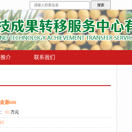
果推介
联系我们
金源606
：
65
万元
65