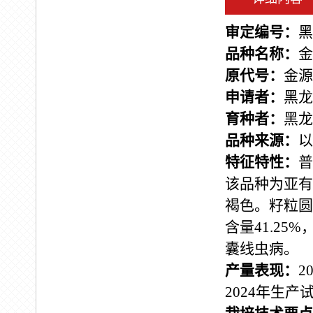
审定编号：
黑
品种名称：
金
原代号：
金源
申请者：
黑龙
育种者：
黑龙
品种来源：
以
特征特性：
普
该品种为亚有
褐色。籽粒圆
含量
41.25%
囊线虫病。
产量表现：
2
2024
年生产