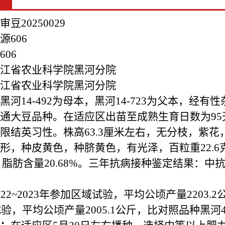
审豆
20250029
源
606
606
江省农业科学院黑河分院
江省农业科学院黑河分院
黑河
14-492
为母本，黑河
14-723
为父本，经有性
通大豆品种。在适应区出苗至成熟生育日数为
95
限结英习性。株高
63.3
厘米左右，无分枝，紫花
形，种皮黄色，种脐黄色，有光泽，百粒重
22.6
，脂肪含量
20.68%
。三年抗病接种鉴定结果：中
022~2023
年参加区域试验，平均公顷产量
2203.2
试验，平均公顷产量
2005.1
公斤，比对照品种黑河