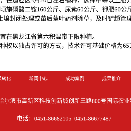
：
在适应区
5
月
20
日左右播种，选择中等以上肥
顷施磷酸二铵
160
公斤、尿素
60
公斤、钾肥
60
公
土壤封闭处理或苗后茎叶药剂除草，及时铲趟管
宜在黑龙江省第六积温带下限种植。
种权以独占许可的方式，技术许可基础价格为
65
果转化
新闻中心
成功案例
成果推介
哈尔滨市高新区科技创新城创新三路800号国际农业科
电话：0451-86682105 0451-86677487