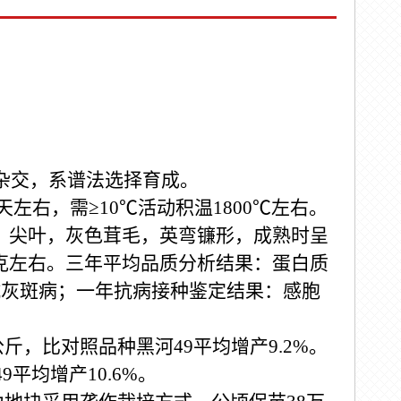
杂交，系谱法选择育成。
天左右，需≥
10
℃活动积温
1800
℃左右。
，尖叶，灰色茸毛，英弯镰形，成熟时呈
克左右。三年平均品质分析结果：蛋白质
抗灰斑病；一年抗病接种鉴定结果：感胞
公斤，比对照品种黑河
49
平均增产
9.2%
。
49
平均增产
10.6%
。