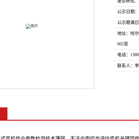
是否转化：
公示日期：202
公示期满日期：2
地址：哈尔
602室
电话：13804
联系人：李
挂式农机作业参数检测技术薄弱，无法全面综合评估农机关键部