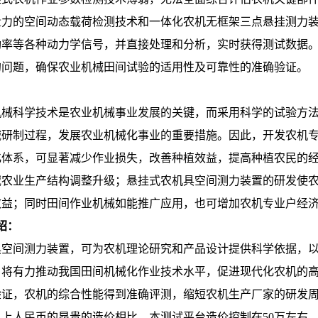
量力的空间动态载荷检测技术和一体化农机无框架三点悬挂测力
功率等各种动力学信号，并直接处理和分析，实时获得测试数据
的问题，确保农业机械田间试验的适用性及可靠性的准确验证。
机械科学技术是农业机械事业发展的关键，而采用科学的试验方
械研制过程，发展农业机械化事业的重要措施。因此，开发农机
化体系，可显著减少作业损失，改善种植效益，提高种植农民的
域农业生产结构调整升级；悬挂式农机具空间测力装置的研发使
效益；同时田间作业机械如能推广应用，也可增加农机专业户经
绍：
具空间测力装置，可为农机理论研究和产品设计提供科学依据，
，将有力推动我国田间机械化作业技术水平，促进现代化农机的
验证，农机的综合性能得到准确评测，缩短农机生产厂家的研发
以上人民币的昂贵的造价相比，本测试平台造价控制在
50万左右