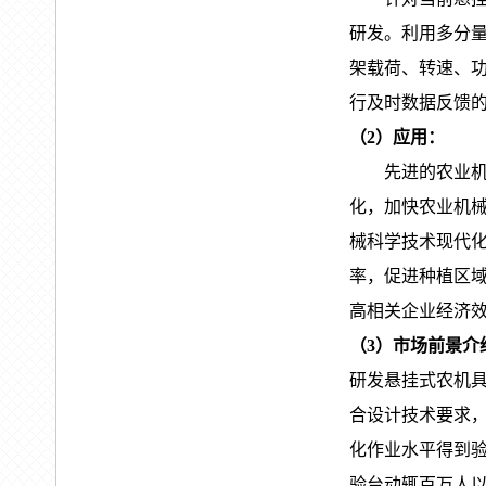
研发。利用多分
架载荷、转速、
行及时数据反馈
（
2）应用：
先进的农业
化，加快农业机
械科学技术现代
率，促进种植区
高相关企业经济
（
3）市场前景介
研发悬挂式农机
合设计技术要求
化作业水平得到
验台动辄百万人